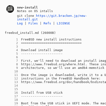
new-install
Notes on OS intalls
git clone
https://git.bracken.jp/new-
install.git
Log
|
Files
|
Refs
|
LICENSE
freebsd_install.md (26000B)
      1
      2
      3
      4
      5
      6
      7
      8
      9
     10
     11
     12
     13
     14
     15
     16
     17
     18
     19